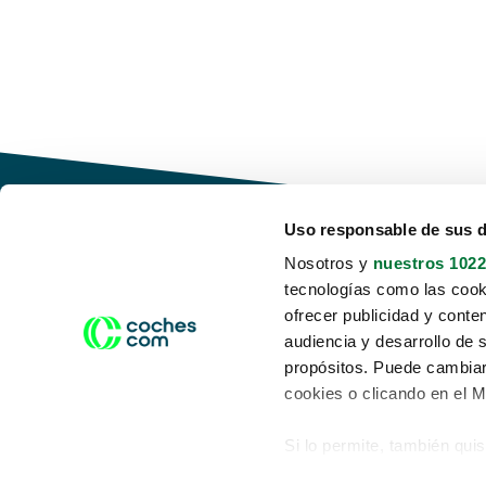
Uso responsable de sus 
Nosotros y
nuestros 1022
tecnologías como las cooki
Conduce tu futuro,
ofrecer publicidad y conte
desata tu movilidad
audiencia y desarrollo de 
propósitos. Puede cambiar
cookies o clicando en el 
Si lo permite, también qui
Acerca de nosotros
Aviso legal
Recopilar información