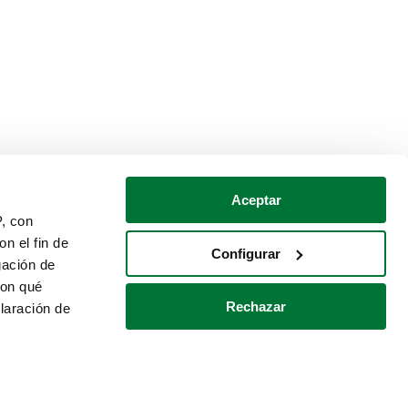
Aceptar
P, con
n el fin de
Configurar
gación de
con qué
Rechazar
laración de
Política de cookies
Contacto
 varios metros