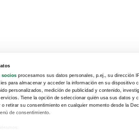
datos
 socios
procesamos sus datos personales, p.ej., su dirección I
es para almacenar y acceder la información en su dispositivo co
nido personalizados, medición de publicidad y contenido, investi
servicios. Tiene la opción de seleccionar quién usa sus datos y 
 o retirar su consentimiento en cualquier momento desde la Dec
Menú de consentimiento.
siéramos:
Aviso protección de datos
 sobre su ubicación geográfica que puede tener una precisión de