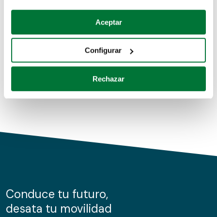
Coches de segunda mano
Si lo permite, también quisiéramos:
Aceptar
Recopilar información sobre su ubicación geográfica
Coches de km0
que puede tener una precisión de varios metros
Configurar
Coches de renting
Identificar su dispositivo analizándolo activamente
para buscar características específicas (huellas
Rechazar
digitales)
Obtenga más información sobre cómo se procesan sus
datos personales y establezca sus preferencias en la
sección de datos
. Puede cambiar o retirar su
consentimiento en cualquier momento en la Declaración
de cookies.
Las cookies de este sitio web se usan para personalizar
el contenido y los anuncios, ofrecer funciones de redes
sociales y analizar el tráfico. Además, compartimos
Conduce tu futuro,
información sobre el uso que haga del sitio web con
desata tu movilidad
nuestros partners de redes sociales, publicidad y análisis