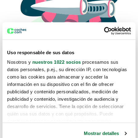
Uso responsable de sus datos
Nosotros y
nuestros 1022 socios
procesamos sus
datos personales, p.ej., su dirección IP, con tecnologías
como las cookies para almacenar y acceder la
Lo sentimos, no sabemos como
información en su dispositivo con el fin de ofrecer
te hemos traido hasta aquí.
publicidad y contenido personalizados, medición de
publicidad y contenido, investigación de audiencia y
desarrollo de servicios. Tiene la opción de seleccionar
Pero puedes encontrar el coche que estás
quién usa sus datos y con qué propósitos. Puede
buscando en alguno de estos enlaces:
cambiar o retirar su consentimiento en cualquier
momento desde la Declaración de cookies o clicando en
Coches nuevos
Mostrar detalles
el Menú de consentimiento.