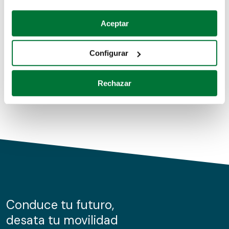
Coches de segunda mano
Si lo permite, también quisiéramos:
Aceptar
Recopilar información sobre su ubicación geográfica
Coches de km0
que puede tener una precisión de varios metros
Configurar
Coches de renting
Identificar su dispositivo analizándolo activamente
para buscar características específicas (huellas
Rechazar
digitales)
Obtenga más información sobre cómo se procesan sus
datos personales y establezca sus preferencias en la
sección de datos
. Puede cambiar o retirar su
consentimiento en cualquier momento en la Declaración
de cookies.
Las cookies de este sitio web se usan para personalizar
el contenido y los anuncios, ofrecer funciones de redes
sociales y analizar el tráfico. Además, compartimos
Conduce tu futuro,
información sobre el uso que haga del sitio web con
desata tu movilidad
nuestros partners de redes sociales, publicidad y análisis