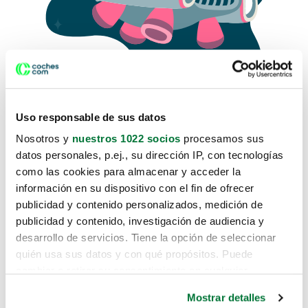
Uso responsable de sus datos
Nosotros y
nuestros 1022 socios
procesamos sus
datos personales, p.ej., su dirección IP, con tecnologías
como las cookies para almacenar y acceder la
Lo sentimos, no sabemos como
información en su dispositivo con el fin de ofrecer
te hemos traido hasta aquí.
publicidad y contenido personalizados, medición de
publicidad y contenido, investigación de audiencia y
desarrollo de servicios. Tiene la opción de seleccionar
Pero puedes encontrar el coche que estás
quién usa sus datos y con qué propósitos. Puede
buscando en alguno de estos enlaces:
cambiar o retirar su consentimiento en cualquier
momento desde la Declaración de cookies o clicando en
Coches nuevos
Mostrar detalles
el Menú de consentimiento.