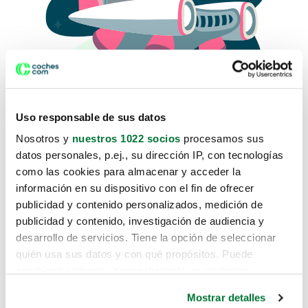
Uso responsable de sus datos
Nosotros y
nuestros 1022 socios
procesamos sus
datos personales, p.ej., su dirección IP, con tecnologías
como las cookies para almacenar y acceder la
Lo sentimos, no sabemos como
información en su dispositivo con el fin de ofrecer
te hemos traido hasta aquí.
publicidad y contenido personalizados, medición de
publicidad y contenido, investigación de audiencia y
desarrollo de servicios. Tiene la opción de seleccionar
Pero puedes encontrar el coche que estás
quién usa sus datos y con qué propósitos. Puede
buscando en alguno de estos enlaces:
cambiar o retirar su consentimiento en cualquier
momento desde la Declaración de cookies o clicando en
Coches nuevos
Mostrar detalles
el Menú de consentimiento.