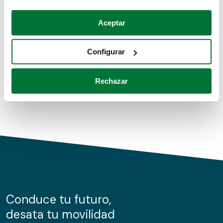
Coches de segunda mano
Si lo permite, también quisiéramos:
Aceptar
Recopilar información sobre su ubicación geográfica
Coches de km0
que puede tener una precisión de varios metros
Configurar
Coches de renting
Identificar su dispositivo analizándolo activamente
para buscar características específicas (huellas
Rechazar
digitales)
Obtenga más información sobre cómo se procesan sus
datos personales y establezca sus preferencias en la
sección de datos
. Puede cambiar o retirar su
consentimiento en cualquier momento en la Declaración
de cookies.
Las cookies de este sitio web se usan para personalizar
el contenido y los anuncios, ofrecer funciones de redes
sociales y analizar el tráfico. Además, compartimos
Conduce tu futuro,
información sobre el uso que haga del sitio web con
desata tu movilidad
nuestros partners de redes sociales, publicidad y análisis