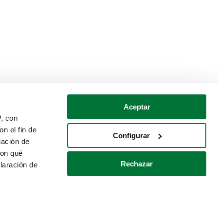
Aceptar
P, con
n el fin de
Configurar
gación de
con qué
Rechazar
laración de
Política de cookies
Contacto
 varios metros