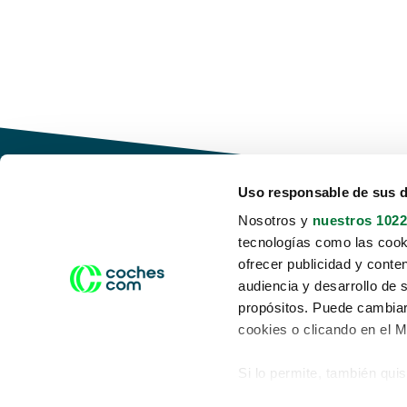
Uso responsable de sus 
Nosotros y
nuestros 1022
tecnologías como las cooki
Conduce tu futuro,
ofrecer publicidad y conte
desata tu movilidad
audiencia y desarrollo de 
propósitos. Puede cambiar
cookies o clicando en el 
Si lo permite, también qui
Acerca de nosotros
Aviso legal
Recopilar información