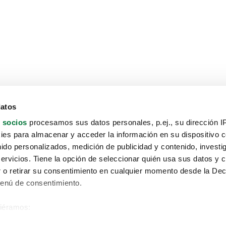
datos
 socios
procesamos sus datos personales, p.ej., su dirección I
es para almacenar y acceder la información en su dispositivo co
nido personalizados, medición de publicidad y contenido, investi
servicios. Tiene la opción de seleccionar quién usa sus datos y 
 o retirar su consentimiento en cualquier momento desde la Dec
Menú de consentimiento.
siéramos:
Aviso protección de datos
 sobre su ubicación geográfica que puede tener una precisión de