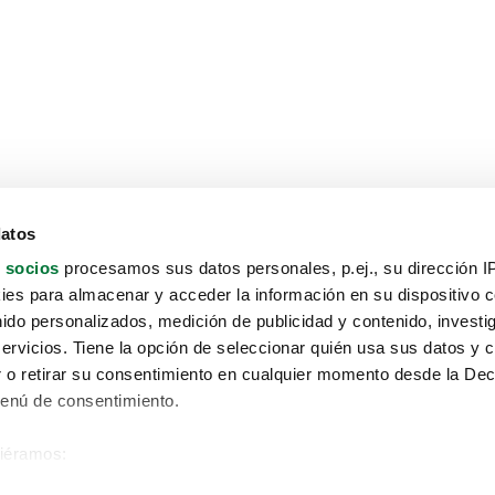
datos
 socios
procesamos sus datos personales, p.ej., su dirección I
es para almacenar y acceder la información en su dispositivo co
nido personalizados, medición de publicidad y contenido, investi
servicios. Tiene la opción de seleccionar quién usa sus datos y 
 o retirar su consentimiento en cualquier momento desde la Dec
Menú de consentimiento.
siéramos:
Aviso protección de datos
 sobre su ubicación geográfica que puede tener una precisión de