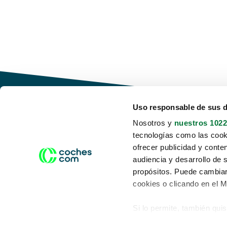
Uso responsable de sus 
Nosotros y
nuestros 1022
tecnologías como las cooki
Conduce tu futuro,
ofrecer publicidad y conte
desata tu movilidad
audiencia y desarrollo de 
propósitos. Puede cambiar
cookies o clicando en el 
Si lo permite, también qui
Acerca de nosotros
Aviso legal
Recopilar información