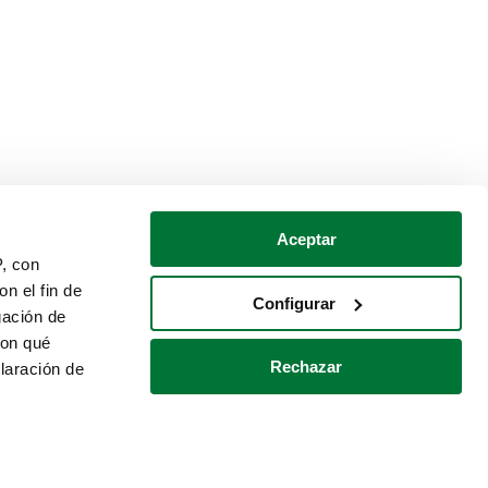
Aceptar
P, con
n el fin de
Configurar
gación de
con qué
Rechazar
laración de
Política de cookies
Contacto
 varios metros