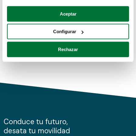
Coches de segunda mano
Si lo permite, también quisiéramos:
Aceptar
Recopilar información sobre su ubicación geográfica
Coches de km0
que puede tener una precisión de varios metros
Configurar
Coches de renting
Identificar su dispositivo analizándolo activamente
para buscar características específicas (huellas
Rechazar
digitales)
Obtenga más información sobre cómo se procesan sus
datos personales y establezca sus preferencias en la
sección de datos
. Puede cambiar o retirar su
consentimiento en cualquier momento en la Declaración
de cookies.
Las cookies de este sitio web se usan para personalizar
el contenido y los anuncios, ofrecer funciones de redes
sociales y analizar el tráfico. Además, compartimos
Conduce tu futuro,
información sobre el uso que haga del sitio web con
desata tu movilidad
nuestros partners de redes sociales, publicidad y análisis