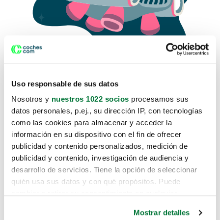
Uso responsable de sus datos
Nosotros y
nuestros 1022 socios
procesamos sus
datos personales, p.ej., su dirección IP, con tecnologías
como las cookies para almacenar y acceder la
Lo sentimos, no sabemos como
información en su dispositivo con el fin de ofrecer
te hemos traido hasta aquí.
publicidad y contenido personalizados, medición de
publicidad y contenido, investigación de audiencia y
desarrollo de servicios. Tiene la opción de seleccionar
Pero puedes encontrar el coche que estás
quién usa sus datos y con qué propósitos. Puede
buscando en alguno de estos enlaces:
cambiar o retirar su consentimiento en cualquier
momento desde la Declaración de cookies o clicando en
Coches nuevos
Mostrar detalles
el Menú de consentimiento.