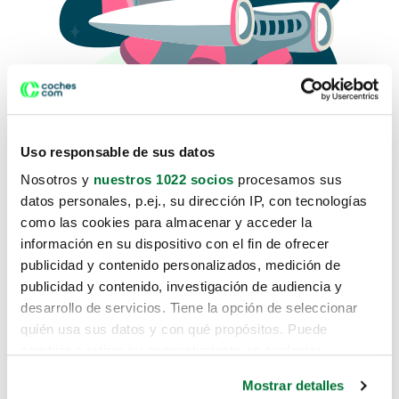
Uso responsable de sus datos
Nosotros y
nuestros 1022 socios
procesamos sus
datos personales, p.ej., su dirección IP, con tecnologías
como las cookies para almacenar y acceder la
Lo sentimos, no sabemos como
información en su dispositivo con el fin de ofrecer
te hemos traido hasta aquí.
publicidad y contenido personalizados, medición de
publicidad y contenido, investigación de audiencia y
desarrollo de servicios. Tiene la opción de seleccionar
Pero puedes encontrar el coche que estás
quién usa sus datos y con qué propósitos. Puede
buscando en alguno de estos enlaces:
cambiar o retirar su consentimiento en cualquier
momento desde la Declaración de cookies o clicando en
Coches nuevos
Mostrar detalles
el Menú de consentimiento.