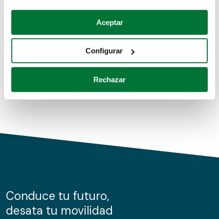
Coches de segunda mano
Si lo permite, también quisiéramos:
Aceptar
Recopilar información sobre su ubicación geográfica
Coches de km0
que puede tener una precisión de varios metros
Configurar
Coches de renting
Identificar su dispositivo analizándolo activamente
para buscar características específicas (huellas
Rechazar
digitales)
Obtenga más información sobre cómo se procesan sus
datos personales y establezca sus preferencias en la
sección de datos
. Puede cambiar o retirar su
consentimiento en cualquier momento en la Declaración
de cookies.
Las cookies de este sitio web se usan para personalizar
el contenido y los anuncios, ofrecer funciones de redes
sociales y analizar el tráfico. Además, compartimos
Conduce tu futuro,
información sobre el uso que haga del sitio web con
desata tu movilidad
nuestros partners de redes sociales, publicidad y análisis