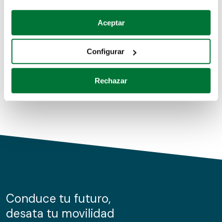
Coches de segunda mano
Si lo permite, también quisiéramos:
Aceptar
Recopilar información sobre su ubicación geográfica
Coches de km0
que puede tener una precisión de varios metros
Configurar
Coches de renting
Identificar su dispositivo analizándolo activamente
para buscar características específicas (huellas
Rechazar
digitales)
Obtenga más información sobre cómo se procesan sus
datos personales y establezca sus preferencias en la
sección de datos
. Puede cambiar o retirar su
consentimiento en cualquier momento en la Declaración
de cookies.
Las cookies de este sitio web se usan para personalizar
el contenido y los anuncios, ofrecer funciones de redes
sociales y analizar el tráfico. Además, compartimos
Conduce tu futuro,
información sobre el uso que haga del sitio web con
desata tu movilidad
nuestros partners de redes sociales, publicidad y análisis