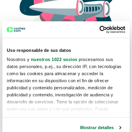
Uso responsable de sus datos
Nosotros y
nuestros 1022 socios
procesamos sus
datos personales, p.ej., su dirección IP, con tecnologías
como las cookies para almacenar y acceder la
Lo sentimos, no sabemos como
información en su dispositivo con el fin de ofrecer
te hemos traido hasta aquí.
publicidad y contenido personalizados, medición de
publicidad y contenido, investigación de audiencia y
desarrollo de servicios. Tiene la opción de seleccionar
Pero puedes encontrar el coche que estás
quién usa sus datos y con qué propósitos. Puede
buscando en alguno de estos enlaces:
cambiar o retirar su consentimiento en cualquier
momento desde la Declaración de cookies o clicando en
Coches nuevos
Mostrar detalles
el Menú de consentimiento.