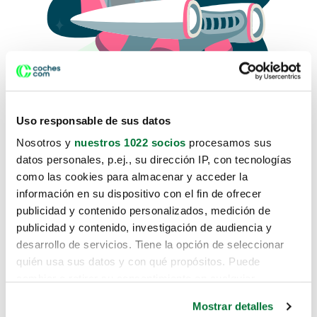
Uso responsable de sus datos
Nosotros y
nuestros 1022 socios
procesamos sus
datos personales, p.ej., su dirección IP, con tecnologías
como las cookies para almacenar y acceder la
Lo sentimos, no sabemos como
información en su dispositivo con el fin de ofrecer
te hemos traido hasta aquí.
publicidad y contenido personalizados, medición de
publicidad y contenido, investigación de audiencia y
desarrollo de servicios. Tiene la opción de seleccionar
Pero puedes encontrar el coche que estás
quién usa sus datos y con qué propósitos. Puede
buscando en alguno de estos enlaces:
cambiar o retirar su consentimiento en cualquier
momento desde la Declaración de cookies o clicando en
Coches nuevos
Mostrar detalles
el Menú de consentimiento.