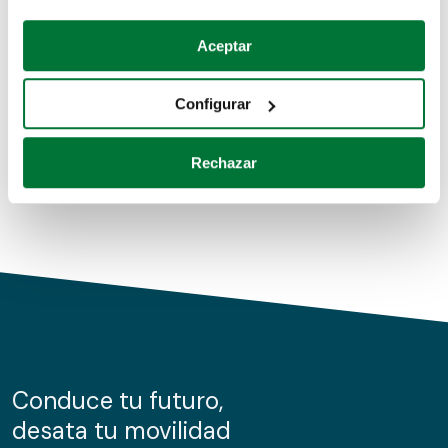
Coches de segunda mano
Si lo permite, también quisiéramos:
Aceptar
Recopilar información sobre su ubicación geográfica
Coches de km0
que puede tener una precisión de varios metros
Configurar
Coches de renting
Identificar su dispositivo analizándolo activamente
para buscar características específicas (huellas
Rechazar
digitales)
Obtenga más información sobre cómo se procesan sus
datos personales y establezca sus preferencias en la
sección de datos
. Puede cambiar o retirar su
consentimiento en cualquier momento en la Declaración
de cookies.
Las cookies de este sitio web se usan para personalizar
el contenido y los anuncios, ofrecer funciones de redes
sociales y analizar el tráfico. Además, compartimos
Conduce tu futuro,
información sobre el uso que haga del sitio web con
desata tu movilidad
nuestros partners de redes sociales, publicidad y análisis