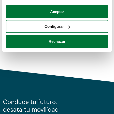
Coches de segunda mano
Si lo permite, también quisiéramos:
Aceptar
Recopilar información sobre su ubicación geográfica
Coches de km0
que puede tener una precisión de varios metros
Configurar
Coches de renting
Identificar su dispositivo analizándolo activamente
para buscar características específicas (huellas
Rechazar
digitales)
Obtenga más información sobre cómo se procesan sus
datos personales y establezca sus preferencias en la
sección de datos
. Puede cambiar o retirar su
consentimiento en cualquier momento en la Declaración
de cookies.
Las cookies de este sitio web se usan para personalizar
el contenido y los anuncios, ofrecer funciones de redes
sociales y analizar el tráfico. Además, compartimos
Conduce tu futuro,
información sobre el uso que haga del sitio web con
desata tu movilidad
nuestros partners de redes sociales, publicidad y análisis