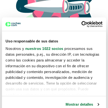
Uso responsable de sus datos
Nosotros y
nuestros 1022 socios
procesamos sus
datos personales, p.ej., su dirección IP, con tecnologías
como las cookies para almacenar y acceder la
Lo sentimos, no sabemos como
información en su dispositivo con el fin de ofrecer
te hemos traido hasta aquí.
publicidad y contenido personalizados, medición de
publicidad y contenido, investigación de audiencia y
desarrollo de servicios. Tiene la opción de seleccionar
Pero puedes encontrar el coche que estás
quién usa sus datos y con qué propósitos. Puede
buscando en alguno de estos enlaces:
cambiar o retirar su consentimiento en cualquier
momento desde la Declaración de cookies o clicando en
Coches nuevos
Mostrar detalles
el Menú de consentimiento.