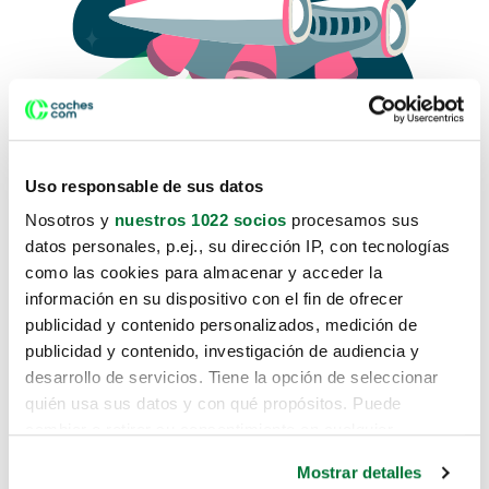
Uso responsable de sus datos
Nosotros y
nuestros 1022 socios
procesamos sus
datos personales, p.ej., su dirección IP, con tecnologías
como las cookies para almacenar y acceder la
Lo sentimos, no sabemos como
información en su dispositivo con el fin de ofrecer
te hemos traido hasta aquí.
publicidad y contenido personalizados, medición de
publicidad y contenido, investigación de audiencia y
desarrollo de servicios. Tiene la opción de seleccionar
Pero puedes encontrar el coche que estás
quién usa sus datos y con qué propósitos. Puede
buscando en alguno de estos enlaces:
cambiar o retirar su consentimiento en cualquier
momento desde la Declaración de cookies o clicando en
Coches nuevos
Mostrar detalles
el Menú de consentimiento.