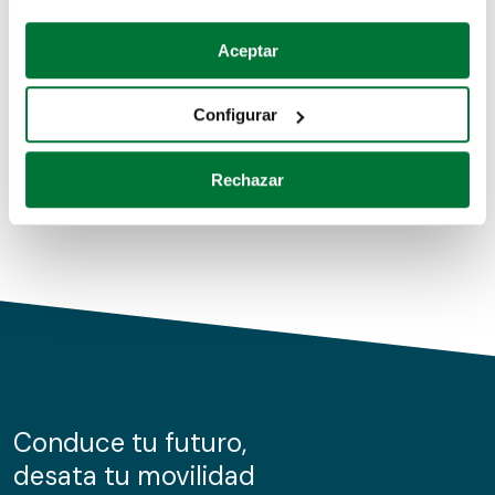
Coches de segunda mano
Si lo permite, también quisiéramos:
Aceptar
Recopilar información sobre su ubicación geográfica
Coches de km0
que puede tener una precisión de varios metros
Configurar
Coches de renting
Identificar su dispositivo analizándolo activamente
para buscar características específicas (huellas
Rechazar
digitales)
Obtenga más información sobre cómo se procesan sus
datos personales y establezca sus preferencias en la
sección de datos
. Puede cambiar o retirar su
consentimiento en cualquier momento en la Declaración
de cookies.
Las cookies de este sitio web se usan para personalizar
el contenido y los anuncios, ofrecer funciones de redes
sociales y analizar el tráfico. Además, compartimos
Conduce tu futuro,
información sobre el uso que haga del sitio web con
desata tu movilidad
nuestros partners de redes sociales, publicidad y análisis