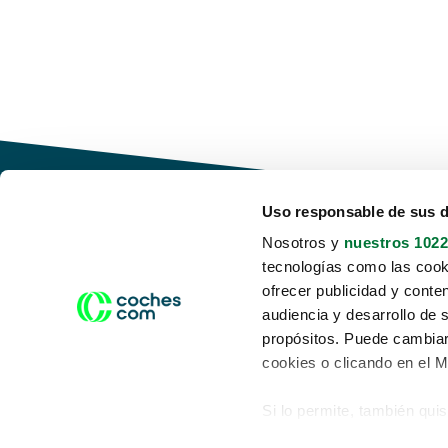
Uso responsable de sus 
Nosotros y
nuestros 1022
tecnologías como las cooki
Conduce tu futuro,
ofrecer publicidad y conte
desata tu movilidad
audiencia y desarrollo de 
propósitos. Puede cambiar
cookies o clicando en el 
Si lo permite, también qui
Acerca de nosotros
Aviso legal
Recopilar información