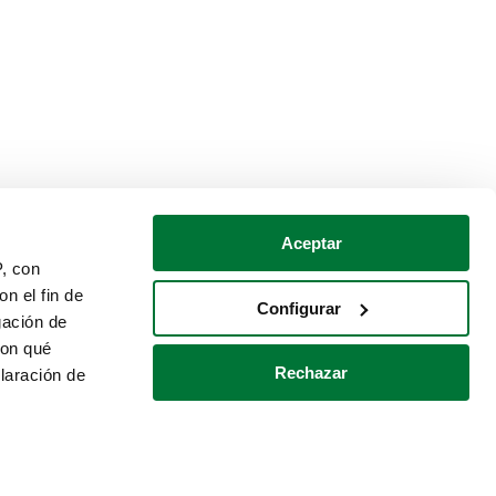
Aceptar
P, con
n el fin de
Configurar
gación de
con qué
Rechazar
laración de
Política de cookies
Contacto
 varios metros