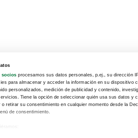
datos
 socios
procesamos sus datos personales, p.ej., su dirección I
es para almacenar y acceder la información en su dispositivo co
nido personalizados, medición de publicidad y contenido, investi
servicios. Tiene la opción de seleccionar quién usa sus datos y 
 o retirar su consentimiento en cualquier momento desde la Dec
Menú de consentimiento.
siéramos:
Aviso protección de datos
 sobre su ubicación geográfica que puede tener una precisión de