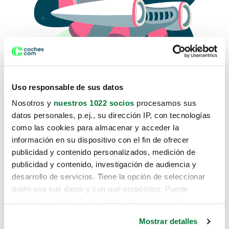
Uso responsable de sus datos
Nosotros y
nuestros 1022 socios
procesamos sus
datos personales, p.ej., su dirección IP, con tecnologías
como las cookies para almacenar y acceder la
Lo sentimos, no sabemos como
información en su dispositivo con el fin de ofrecer
te hemos traido hasta aquí.
publicidad y contenido personalizados, medición de
publicidad y contenido, investigación de audiencia y
desarrollo de servicios. Tiene la opción de seleccionar
Pero puedes encontrar el coche que estás
quién usa sus datos y con qué propósitos. Puede
buscando en alguno de estos enlaces:
cambiar o retirar su consentimiento en cualquier
momento desde la Declaración de cookies o clicando en
Coches nuevos
Mostrar detalles
el Menú de consentimiento.