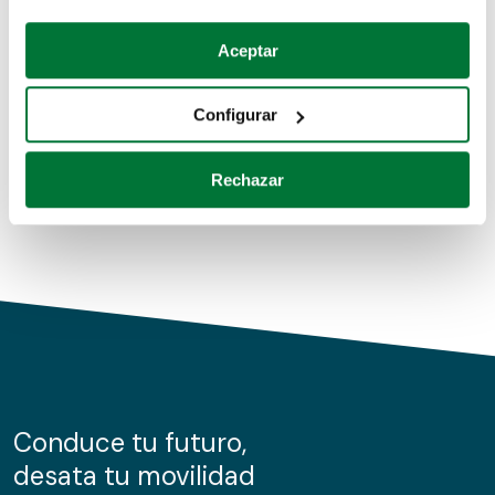
Coches de segunda mano
Si lo permite, también quisiéramos:
Aceptar
Recopilar información sobre su ubicación geográfica
Coches de km0
que puede tener una precisión de varios metros
Configurar
Coches de renting
Identificar su dispositivo analizándolo activamente
para buscar características específicas (huellas
Rechazar
digitales)
Obtenga más información sobre cómo se procesan sus
datos personales y establezca sus preferencias en la
sección de datos
. Puede cambiar o retirar su
consentimiento en cualquier momento en la Declaración
de cookies.
Las cookies de este sitio web se usan para personalizar
el contenido y los anuncios, ofrecer funciones de redes
sociales y analizar el tráfico. Además, compartimos
Conduce tu futuro,
información sobre el uso que haga del sitio web con
desata tu movilidad
nuestros partners de redes sociales, publicidad y análisis