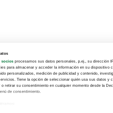
datos
 socios
procesamos sus datos personales, p.ej., su dirección I
es para almacenar y acceder la información en su dispositivo co
nido personalizados, medición de publicidad y contenido, investi
servicios. Tiene la opción de seleccionar quién usa sus datos y 
 o retirar su consentimiento en cualquier momento desde la Dec
Menú de consentimiento.
siéramos:
Aviso protección de datos
 sobre su ubicación geográfica que puede tener una precisión de