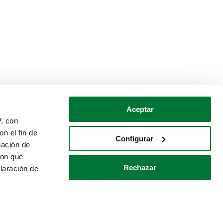
Aceptar
P, con
n el fin de
Configurar
gación de
con qué
Rechazar
laración de
Política de cookies
Contacto
 varios metros