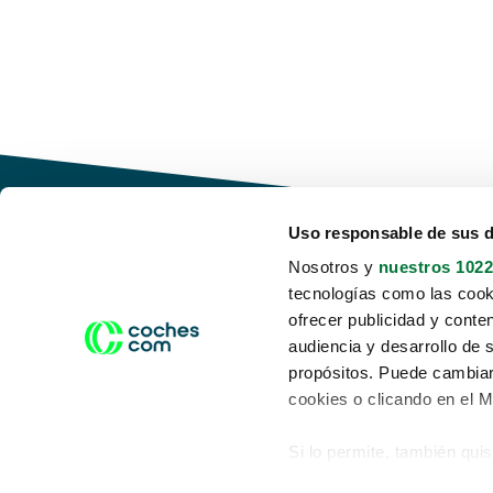
Uso responsable de sus 
Nosotros y
nuestros 1022
tecnologías como las cooki
Conduce tu futuro,
ofrecer publicidad y conte
desata tu movilidad
audiencia y desarrollo de 
propósitos. Puede cambiar
cookies o clicando en el 
Si lo permite, también qui
Acerca de nosotros
Aviso legal
Recopilar información