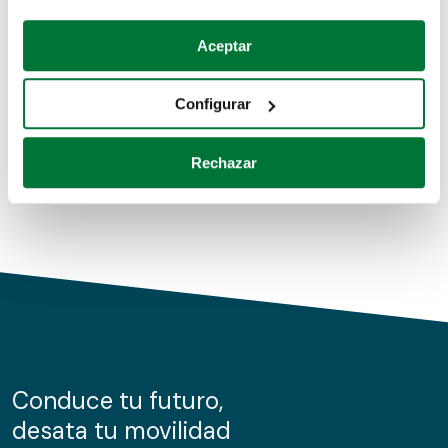
Coches de segunda mano
Si lo permite, también quisiéramos:
Aceptar
Recopilar información sobre su ubicación geográfica
Coches de km0
que puede tener una precisión de varios metros
Configurar
Coches de renting
Identificar su dispositivo analizándolo activamente
para buscar características específicas (huellas
Rechazar
digitales)
Obtenga más información sobre cómo se procesan sus
datos personales y establezca sus preferencias en la
sección de datos
. Puede cambiar o retirar su
consentimiento en cualquier momento en la Declaración
de cookies.
Las cookies de este sitio web se usan para personalizar
el contenido y los anuncios, ofrecer funciones de redes
sociales y analizar el tráfico. Además, compartimos
Conduce tu futuro,
información sobre el uso que haga del sitio web con
desata tu movilidad
nuestros partners de redes sociales, publicidad y análisis