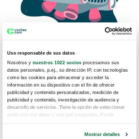
Uso responsable de sus datos
Nosotros y
nuestros 1022 socios
procesamos sus
datos personales, p.ej., su dirección IP, con tecnologías
como las cookies para almacenar y acceder la
Lo sentimos, no sabemos como
información en su dispositivo con el fin de ofrecer
te hemos traido hasta aquí.
publicidad y contenido personalizados, medición de
publicidad y contenido, investigación de audiencia y
desarrollo de servicios. Tiene la opción de seleccionar
Pero puedes encontrar el coche que estás
quién usa sus datos y con qué propósitos. Puede
buscando en alguno de estos enlaces:
cambiar o retirar su consentimiento en cualquier
momento desde la Declaración de cookies o clicando en
Coches nuevos
Mostrar detalles
el Menú de consentimiento.