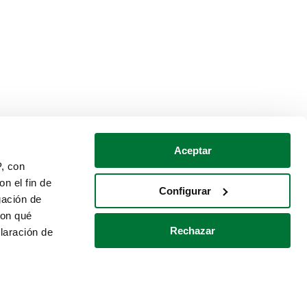
Aceptar
P, con
n el fin de
Configurar
gación de
con qué
Rechazar
laración de
Política de cookies
Contacto
 varios metros