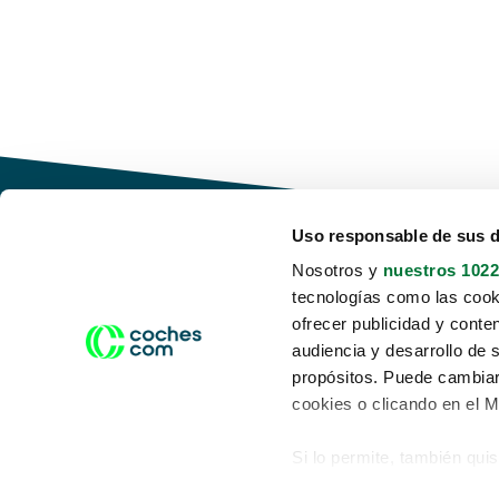
Uso responsable de sus 
Nosotros y
nuestros 1022
tecnologías como las cooki
Conduce tu futuro,
ofrecer publicidad y conte
desata tu movilidad
audiencia y desarrollo de 
propósitos. Puede cambiar
cookies o clicando en el 
Si lo permite, también qui
Acerca de nosotros
Aviso legal
Recopilar información