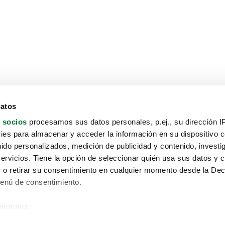
datos
 socios
procesamos sus datos personales, p.ej., su dirección I
es para almacenar y acceder la información en su dispositivo co
nido personalizados, medición de publicidad y contenido, investi
servicios. Tiene la opción de seleccionar quién usa sus datos y 
 o retirar su consentimiento en cualquier momento desde la Dec
Menú de consentimiento.
siéramos:
Aviso protección de datos
 sobre su ubicación geográfica que puede tener una precisión de