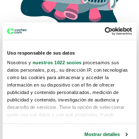
Uso responsable de sus datos
Nosotros y
nuestros 1022 socios
procesamos sus
datos personales, p.ej., su dirección IP, con tecnologías
como las cookies para almacenar y acceder la
Lo sentimos, no sabemos como
información en su dispositivo con el fin de ofrecer
te hemos traido hasta aquí.
publicidad y contenido personalizados, medición de
publicidad y contenido, investigación de audiencia y
desarrollo de servicios. Tiene la opción de seleccionar
Pero puedes encontrar el coche que estás
quién usa sus datos y con qué propósitos. Puede
buscando en alguno de estos enlaces:
cambiar o retirar su consentimiento en cualquier
momento desde la Declaración de cookies o clicando en
Coches nuevos
Mostrar detalles
el Menú de consentimiento.