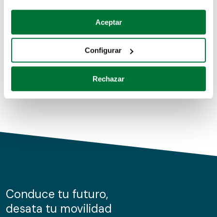
Coches de segunda mano
Si lo permite, también quisiéramos:
Aceptar
Recopilar información sobre su ubicación geográfica
Coches de km0
que puede tener una precisión de varios metros
Configurar
Coches de renting
Identificar su dispositivo analizándolo activamente
para buscar características específicas (huellas
Rechazar
digitales)
Obtenga más información sobre cómo se procesan sus
datos personales y establezca sus preferencias en la
sección de datos
. Puede cambiar o retirar su
consentimiento en cualquier momento en la Declaración
de cookies.
Las cookies de este sitio web se usan para personalizar
el contenido y los anuncios, ofrecer funciones de redes
sociales y analizar el tráfico. Además, compartimos
Conduce tu futuro,
información sobre el uso que haga del sitio web con
desata tu movilidad
nuestros partners de redes sociales, publicidad y análisis