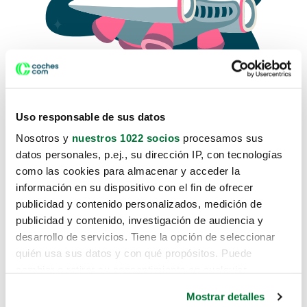
Uso responsable de sus datos
Nosotros y
nuestros 1022 socios
procesamos sus
datos personales, p.ej., su dirección IP, con tecnologías
como las cookies para almacenar y acceder la
Lo sentimos, no sabemos como
información en su dispositivo con el fin de ofrecer
te hemos traido hasta aquí.
publicidad y contenido personalizados, medición de
publicidad y contenido, investigación de audiencia y
desarrollo de servicios. Tiene la opción de seleccionar
Pero puedes encontrar el coche que estás
quién usa sus datos y con qué propósitos. Puede
buscando en alguno de estos enlaces:
cambiar o retirar su consentimiento en cualquier
momento desde la Declaración de cookies o clicando en
Coches nuevos
Mostrar detalles
el Menú de consentimiento.