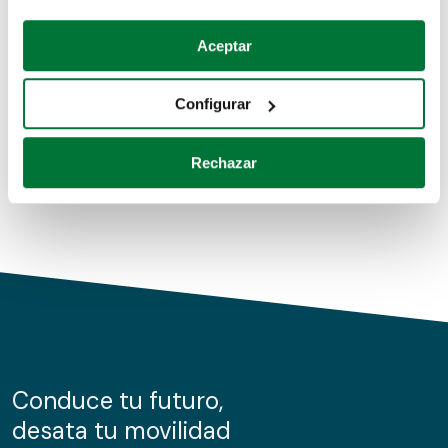
Coches de segunda mano
Si lo permite, también quisiéramos:
Aceptar
Recopilar información sobre su ubicación geográfica
Coches de km0
que puede tener una precisión de varios metros
Configurar
Coches de renting
Identificar su dispositivo analizándolo activamente
para buscar características específicas (huellas
Rechazar
digitales)
Obtenga más información sobre cómo se procesan sus
datos personales y establezca sus preferencias en la
sección de datos
. Puede cambiar o retirar su
consentimiento en cualquier momento en la Declaración
de cookies.
Las cookies de este sitio web se usan para personalizar
el contenido y los anuncios, ofrecer funciones de redes
sociales y analizar el tráfico. Además, compartimos
Conduce tu futuro,
información sobre el uso que haga del sitio web con
desata tu movilidad
nuestros partners de redes sociales, publicidad y análisis