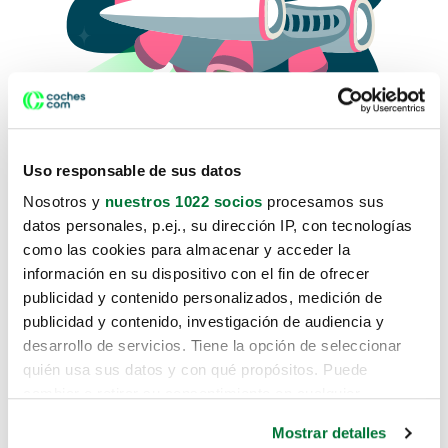
Uso responsable de sus datos
Nosotros y
nuestros 1022 socios
procesamos sus
datos personales, p.ej., su dirección IP, con tecnologías
como las cookies para almacenar y acceder la
Lo sentimos, no sabemos como
información en su dispositivo con el fin de ofrecer
te hemos traido hasta aquí.
publicidad y contenido personalizados, medición de
publicidad y contenido, investigación de audiencia y
desarrollo de servicios. Tiene la opción de seleccionar
Pero puedes encontrar el coche que estás
quién usa sus datos y con qué propósitos. Puede
buscando en alguno de estos enlaces:
cambiar o retirar su consentimiento en cualquier
momento desde la Declaración de cookies o clicando en
Coches nuevos
Mostrar detalles
el Menú de consentimiento.