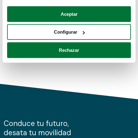
Coches de segunda mano
Si lo permite, también quisiéramos:
Aceptar
Recopilar información sobre su ubicación geográfica
Coches de km0
que puede tener una precisión de varios metros
Configurar
Coches de renting
Identificar su dispositivo analizándolo activamente
para buscar características específicas (huellas
Rechazar
digitales)
Obtenga más información sobre cómo se procesan sus
datos personales y establezca sus preferencias en la
sección de datos
. Puede cambiar o retirar su
consentimiento en cualquier momento en la Declaración
de cookies.
Las cookies de este sitio web se usan para personalizar
el contenido y los anuncios, ofrecer funciones de redes
sociales y analizar el tráfico. Además, compartimos
Conduce tu futuro,
información sobre el uso que haga del sitio web con
desata tu movilidad
nuestros partners de redes sociales, publicidad y análisis